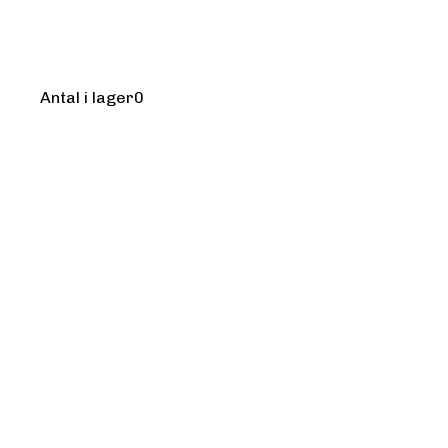
Kursledare:
asd
asd
Antal i lager
0