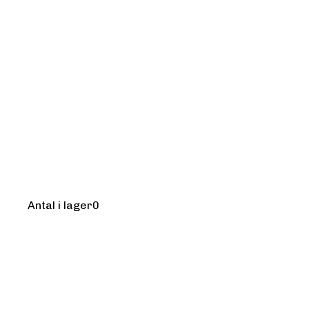
Kursledare:
asd
asd
Antal i lager
0