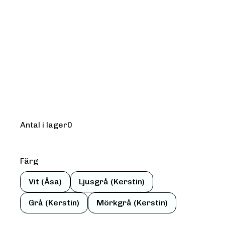
Kursledare:
asd
asd
Antal i lager
0
Färg
Vit (Åsa)
Ljusgrå (Kerstin)
Grå (Kerstin)
Mörkgrå (Kerstin)