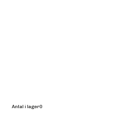
Kursledare:
asd
asd
Antal i lager
0