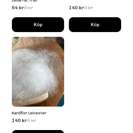
Ledarfår, från
64 kr
0 kr
140 kr
0 kr
Köp
Köp
Kardflor Leicester
140 kr
0 kr