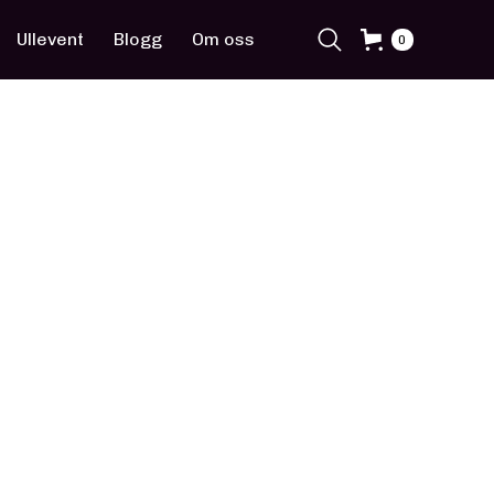
Ullevent
Blogg
Om oss
0