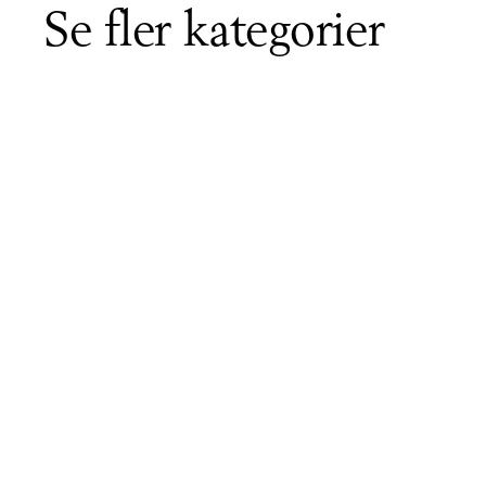
Se fler kategorier
Våra 1-trådiga
Vå
garner
Våra
Mohairgarner
Al