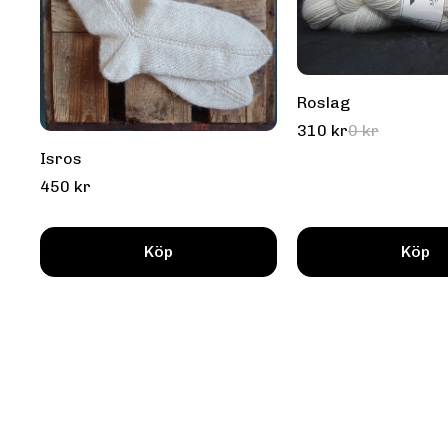
Roslag
310 kr
0 kr
Isros
450 kr
Köp
Köp